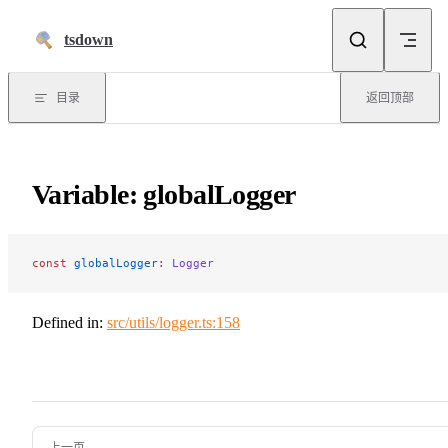
跳到正文
tsdown
目录
返回顶部
Variable: globalLogger
const
 globalLogger
:
 Logger
Defined in:
src/utils/logger.ts:158
Pager
上一页