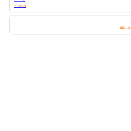
Format
Inline