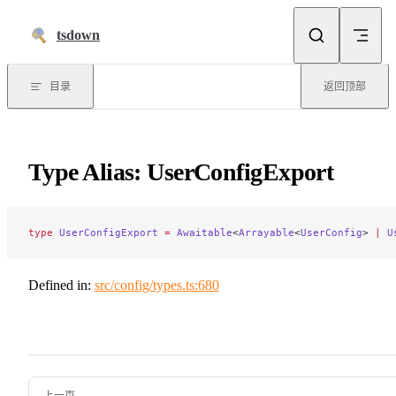
跳到正文
tsdown
目录
返回顶部
Type Alias: UserConfigExport
type
 UserConfigExport
 =
 Awaitable
<
Arrayable
<
UserConfig
> 
|
 U
Defined in:
src/config/types.ts:680
Pager
上一页