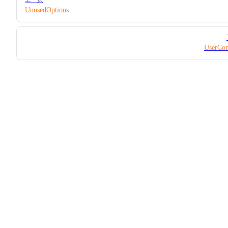
UnusedOptions
UserCon