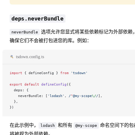
deps.neverBundle
选项允许您显式将某些依赖标记为外部依赖
neverBundle
确保它们不会被打包进您的库。例如：
tsdown.config.ts
import
 { defineConfig } 
from
 'tsdown'
export
 default
 defineConfig
({
  deps: {
    neverBundle: [
'lodash'
,
 /
^
@my-scope
\/
/
],
  },
})
在此示例中，
和所有
命名空间下的包
lodash
@my-scope
将被视为外部依赖。