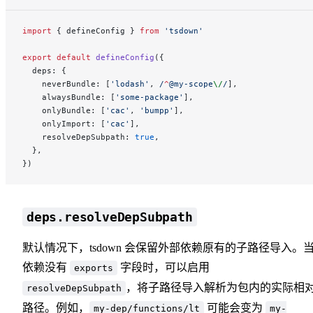
import
 { defineConfig } 
from
 'tsdown'
export
 default
 defineConfig
({
  deps: {
    neverBundle: [
'lodash'
,
 /
^
@my-scope
\/
/
],
    alwaysBundle: [
'some-package'
],
    onlyBundle: [
'cac'
, 
'bumpp'
],
    onlyImport: [
'cac'
],
    resolveDepSubpath: 
true
,
  },
})
deps.resolveDepSubpath
默认情况下，tsdown 会保留外部依赖原有的子路径导入。
依赖没有
字段时，可以启用
exports
，将子路径导入解析为包内的实际相
resolveDepSubpath
路径。例如，
可能会变为
my-dep/functions/lt
my-