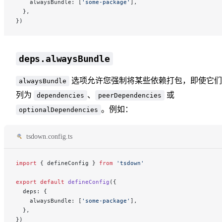
    alwaysBundle: [
'some-package'
],
  },
})
deps.alwaysBundle
选项允许您强制将某些依赖打包，即使它们
alwaysBundle
列为
、
或
dependencies
peerDependencies
。例如：
optionalDependencies
tsdown.config.ts
import
 { defineConfig } 
from
 'tsdown'
export
 default
 defineConfig
({
  deps: {
    alwaysBundle: [
'some-package'
],
  },
})