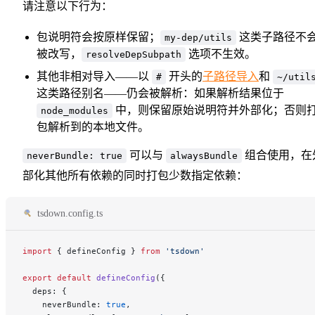
请注意以下行为：
包说明符会按原样保留；
这类子路径不
my-dep/utils
被改写，
选项不生效。
resolveDepSubpath
其他非相对导入——以
开头的
子路径导入
和
#
~/util
这类路径别名——仍会被解析：如果解析结果位于
中，则保留原始说明符并外部化；否则
node_modules
包解析到的本地文件。
可以与
组合使用，在
neverBundle: true
alwaysBundle
部化其他所有依赖的同时打包少数指定依赖：
tsdown.config.ts
import
 { defineConfig } 
from
 'tsdown'
export
 default
 defineConfig
({
  deps: {
    neverBundle: 
true
,