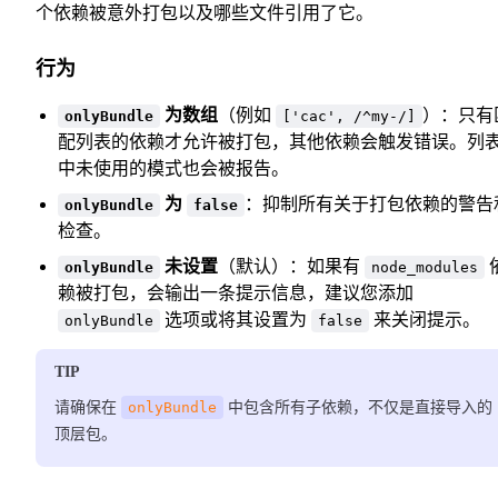
个依赖被意外打包以及哪些文件引用了它。
行为
为数组
（例如
）：只有
onlyBundle
['cac', /^my-/]
配列表的依赖才允许被打包，其他依赖会触发错误。列
中未使用的模式也会被报告。
为
：抑制所有关于打包依赖的警告
onlyBundle
false
检查。
未设置
（默认）：如果有
onlyBundle
node_modules
赖被打包，会输出一条提示信息，建议您添加
选项或将其设置为
来关闭提示。
onlyBundle
false
TIP
请确保在
onlyBundle
中包含所有子依赖，不仅是直接导入的
顶层包。