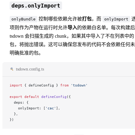
deps.onlyImport
控制哪些依赖允许被
打包
，而
onlyBundle
onlyImport
项则作为产物在运行时允许
导入
的依赖白名单。每次构建后
tsdown 会扫描生成的 chunk，如果其中导入了不在列表中的
包，将抛出错误。这可以确保您发布的代码不会依赖任何未
明确批准的包。
tsdown.config.ts
import
 { defineConfig } 
from
 'tsdown'
export
 default
 defineConfig
({
  deps: {
    onlyImport: [
'cac'
],
  },
})