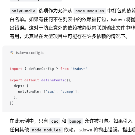
选项作为允许从
中打包的依
onlyBundle
node_modules
白名单。如果有任何不在列表中的依赖被打包，tsdown 将
出错误。这对于防止意外的依赖被静默内联到输出文件中非
有用，尤其是在大型项目中可能存在许多依赖的情况下。
tsdown.config.ts
import
 { defineConfig } 
from
 'tsdown'
export
 default
 defineConfig
({
  deps: {
    onlyBundle: [
'cac'
, 
'bumpp'
],
  },
})
在此示例中，只有
和
允许被打包。如果引入
cac
bumpp
任何其他
依赖，tsdown 将抛出错误，指出
node_modules