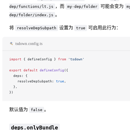
，而
可能会变为
dep/functions/lt.js
my-dep/folder
m
。
dep/folder/index.js
将
设置为
可启用此行为：
resolveDepSubpath
true
tsdown.config.ts
import
 { defineConfig } 
from
 'tsdown'
export
 default
 defineConfig
({
  deps: {
    resolveDepSubpath: 
true
,
  },
})
默认值为
。
false
deps.onlyBundle