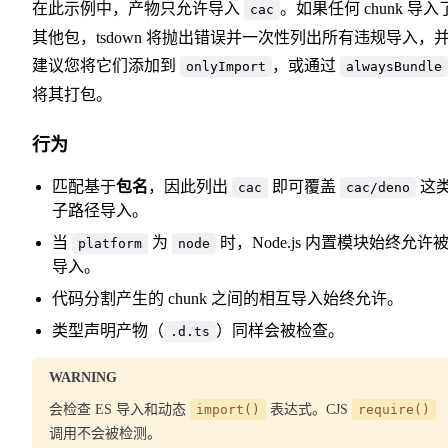
在此示例中，产物只允许导入
。如果任何 chunk 导入
cac
其他包，tsdown 将抛出错误并一次性列出所有违规导入，
建议您将它们添加到
，或通过
onlyImport
alwaysBundle
将其打包。
行为
匹配基于
包名
，因此列出
即可覆盖
这
cac
cac/deno
子路径导入。
当
为
时，Node.js 内置模块始终允许
platform
node
导入。
代码分割产生的 chunk 之间的相互导入始终允许。
类型声明产物（
）同样会被检查。
.d.ts
WARNING
会检查 ES 导入和动态
import()
表达式。CJS
require()
调用不会被检测。