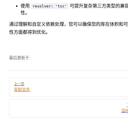
使用
可提升复杂第三方类型的兼
resolver: 'tsc'
性。
通过理解和自定义依赖处理，您可以确保您的库在体积和可
性方面都得到优化。
最后更新于:
Pager
上一页
复制文件
监