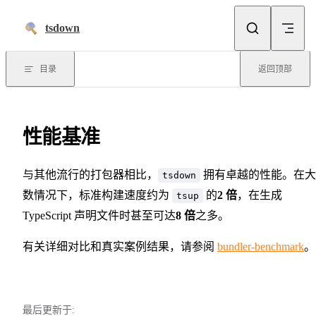
跳到正文
tsdown
目录
返回顶部
性能基准
与其他流行的打包器相比，
拥有卓越的性能。在大
tsdown
数情况下，标准构建速度约为
的
2 倍
，在生成
tsup
TypeScript 声明文件时甚至可达
8 倍
之多。
有关详细对比和真实案例结果，请参阅
bundler-benchmark
。
最后更新于: